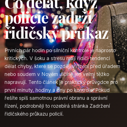
Co dělat, když
policie zadrží
řidičský průkaz
Prvních pár hodin po silniční kontrole je naprosto
kritických. V šoku a stresu mají řidiči tendenci
dělat chyby, které se později v řízení před úřadem
nebo soudem v Novém Jičíně jen velmi těžko
napravují. Tento článek je praktický průvodce pro
první minuty, hodiny a dny po kontrole. Pokud
řešíte spíš samotnou právní obranu a správní
řízení, podrobněji to rozebírá stránka
Zadržení
řidičského průkazu policií
.