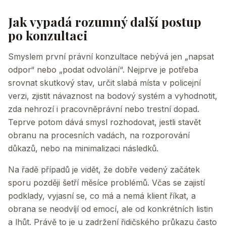
Jak vypadá rozumný další postup
po konzultaci
Smyslem první právní konzultace nebývá jen „napsat
odpor“ nebo „podat odvolání“. Nejprve je potřeba
srovnat skutkový stav, určit slabá místa v policejní
verzi, zjistit návaznost na bodový systém a vyhodnotit,
zda nehrozí i pracovněprávní nebo trestní dopad.
Teprve potom dává smysl rozhodovat, jestli stavět
obranu na procesních vadách, na rozporování
důkazů, nebo na minimalizaci následků.
Na řadě případů je vidět, že dobře vedený začátek
sporu později šetří měsíce problémů. Včas se zajistí
podklady, vyjasní se, co má a nemá klient říkat, a
obrana se neodvíjí od emocí, ale od konkrétních listin
a lhůt. Právě to je u zadržení řidičského průkazu často