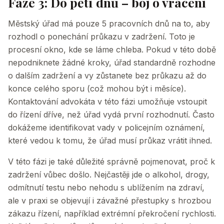
Fáze 3: Do pěti dnů – boj o vrácení
Městský úřad má pouze 5 pracovních dnů na to, aby
rozhodl o ponechání průkazu v zadržení. Toto je
procesní okno, kde se láme chleba. Pokud v této době
nepodniknete žádné kroky, úřad standardně rozhodne
o dalším zadržení a vy zůstanete bez průkazu až do
konce celého sporu (což mohou být i měsíce).
Kontaktování advokáta v této fázi umožňuje vstoupit
do řízení dříve, než úřad vydá první rozhodnutí. Často
dokážeme identifikovat vady v policejním oznámení,
které vedou k tomu, že úřad musí průkaz vrátit ihned.
V této fázi je také důležité správně pojmenovat, proč k
zadržení vůbec došlo. Nejčastěji jde o alkohol, drogy,
odmítnutí testu nebo nehodu s ublížením na zdraví,
ale v praxi se objevují i závažné přestupky s hrozbou
zákazu řízení, například extrémní překročení rychlosti.