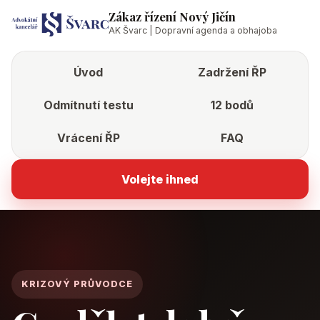
Zákaz řízení Nový Jičín
AK Švarc | Dopravní agenda a obhajoba
Úvod
Zadržení ŘP
Odmítnutí testu
12 bodů
Vrácení ŘP
FAQ
Volejte ihned
KRIZOVÝ PRŮVODCE