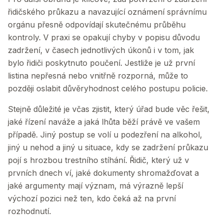
řidičského průkazu a navazující oznámení správnímu
orgánu přesně odpovídají skutečnému průběhu
kontroly. V praxi se opakují chyby v popisu důvodu
zadržení, v časech jednotlivých úkonů i v tom, jak
bylo řidiči poskytnuto poučení. Jestliže je už první
listina nepřesná nebo vnitřně rozporná, může to
později oslabit důvěryhodnost celého postupu policie.
Stejně důležité je včas zjistit, který úřad bude věc řešit,
jaké řízení naváže a jaká lhůta běží právě ve vašem
případě. Jiný postup se volí u podezření na alkohol,
jiný u nehod a jiný u situace, kdy se zadržení průkazu
pojí s hrozbou trestního stíhání. Řidič, který už v
prvních dnech ví, jaké dokumenty shromažďovat a
jaké argumenty mají význam, má výrazně lepší
výchozí pozici než ten, kdo čeká až na první
rozhodnutí.