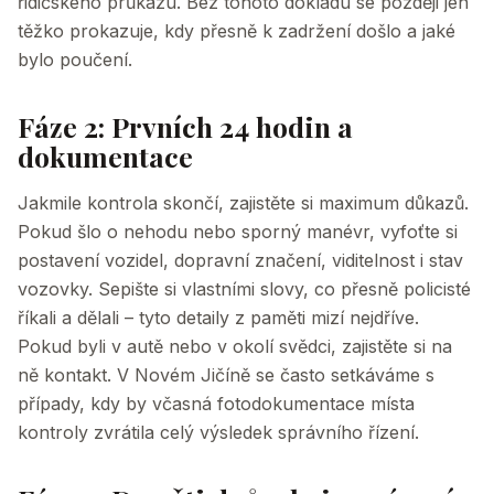
řidičského průkazu. Bez tohoto dokladu se později jen
těžko prokazuje, kdy přesně k zadržení došlo a jaké
bylo poučení.
Fáze 2: Prvních 24 hodin a
dokumentace
Jakmile kontrola skončí, zajistěte si maximum důkazů.
Pokud šlo o nehodu nebo sporný manévr, vyfoťte si
postavení vozidel, dopravní značení, viditelnost i stav
vozovky. Sepište si vlastními slovy, co přesně policisté
říkali a dělali – tyto detaily z paměti mizí nejdříve.
Pokud byli v autě nebo v okolí svědci, zajistěte si na
ně kontakt. V Novém Jičíně se často setkáváme s
případy, kdy by včasná fotodokumentace místa
kontroly zvrátila celý výsledek správního řízení.