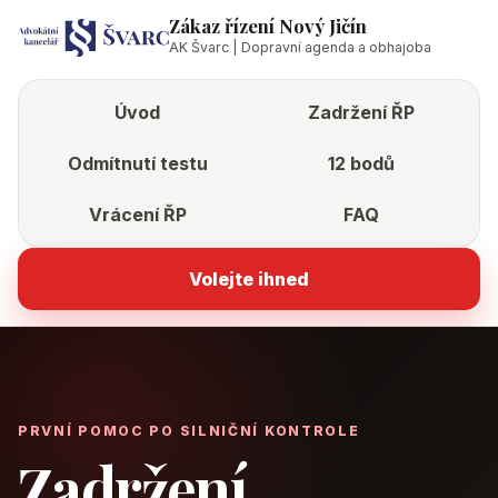
Zákaz řízení Nový Jičín
AK Švarc | Dopravní agenda a obhajoba
Úvod
Zadržení ŘP
Odmítnutí testu
12 bodů
Vrácení ŘP
FAQ
Volejte ihned
PRVNÍ POMOC PO SILNIČNÍ KONTROLE
Zadržení