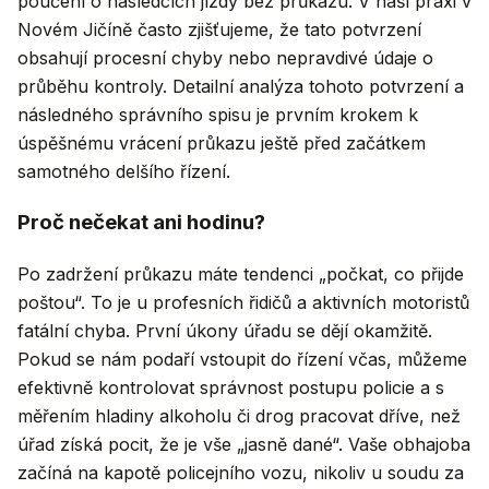
poučení o následcích jízdy bez průkazu. V naší praxi v
Novém Jičíně často zjišťujeme, že tato potvrzení
obsahují procesní chyby nebo nepravdivé údaje o
průběhu kontroly. Detailní analýza tohoto potvrzení a
následného správního spisu je prvním krokem k
úspěšnému vrácení průkazu ještě před začátkem
samotného delšího řízení.
Proč nečekat ani hodinu?
Po zadržení průkazu máte tendenci „počkat, co přijde
poštou“. To je u profesních řidičů a aktivních motoristů
fatální chyba. První úkony úřadu se dějí okamžitě.
Pokud se nám podaří vstoupit do řízení včas, můžeme
efektivně kontrolovat správnost postupu policie a s
měřením hladiny alkoholu či drog pracovat dříve, než
úřad získá pocit, že je vše „jasně dané“. Vaše obhajoba
začíná na kapotě policejního vozu, nikoliv u soudu za