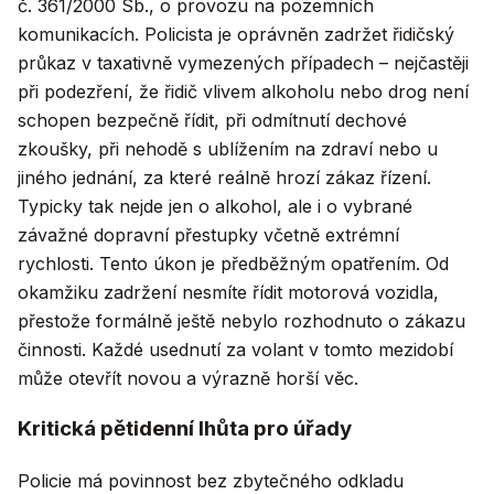
č. 361/2000 Sb., o provozu na pozemních
komunikacích. Policista je oprávněn zadržet řidičský
průkaz v taxativně vymezených případech – nejčastěji
při podezření, že řidič vlivem alkoholu nebo drog není
schopen bezpečně řídit, při odmítnutí dechové
zkoušky, při nehodě s ublížením na zdraví nebo u
jiného jednání, za které reálně hrozí zákaz řízení.
Typicky tak nejde jen o alkohol, ale i o vybrané
závažné dopravní přestupky včetně extrémní
rychlosti. Tento úkon je předběžným opatřením. Od
okamžiku zadržení nesmíte řídit motorová vozidla,
přestože formálně ještě nebylo rozhodnuto o zákazu
činnosti. Každé usednutí za volant v tomto mezidobí
může otevřít novou a výrazně horší věc.
Kritická pětidenní lhůta pro úřady
Policie má povinnost bez zbytečného odkladu