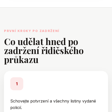
PRVNÍ KROKY PO ZADRŽENÍ
Co udělat hned po
zadržení řidičského
průkazu
1
Schovejte potvrzení a všechny listiny vydané
policií.