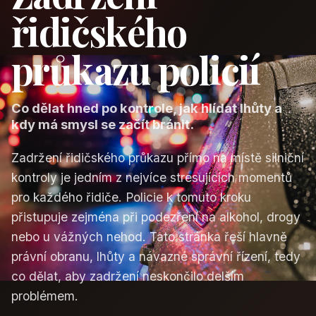
řidičského
průkazu policií
Co dělat hned po kontrole, jak hlídat lhůty a
kdy má smysl se začít bránit.
Zadržení řidičského průkazu přímo na místě silniční
kontroly je jedním z nejvíce stresujících momentů
pro každého řidiče. Policie k tomuto kroku
přistupuje zejména při podezření na alkohol, drogy
nebo u vážných nehod. Tato stránka řeší hlavně
právní obranu, lhůty a návazné správní řízení, tedy
co dělat, aby zadržení neskončilo delším
problémem.