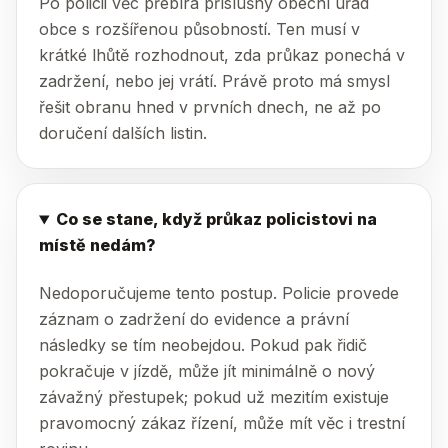
Po policii věc přebírá příslušný obecní úřad
obce s rozšířenou působností. Ten musí v
krátké lhůtě rozhodnout, zda průkaz ponechá v
zadržení, nebo jej vrátí. Právě proto má smysl
řešit obranu hned v prvních dnech, ne až po
doručení dalších listin.
Co se stane, když průkaz policistovi na
místě nedám?
Nedoporučujeme tento postup. Policie provede
záznam o zadržení do evidence a právní
následky se tím neobejdou. Pokud pak řidič
pokračuje v jízdě, může jít minimálně o nový
závažný přestupek; pokud už mezitím existuje
pravomocný zákaz řízení, může mít věc i trestní