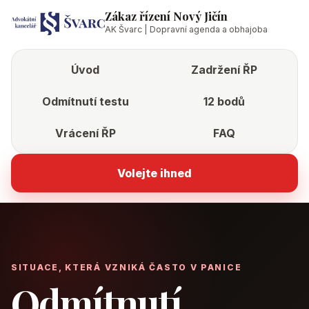
Zákaz řízení Nový Jičín
AK Švarc | Dopravní agenda a obhajoba
Úvod
Zadržení ŘP
Odmítnutí testu
12 bodů
Vrácení ŘP
FAQ
Volejte ihned
SITUACE, KTERÁ VZNIKÁ ČASTO V PANICE
Odmítnutí