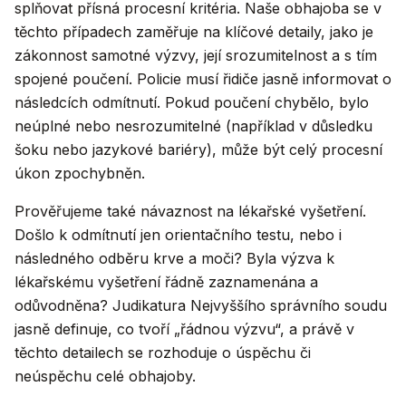
splňovat přísná procesní kritéria. Naše obhajoba se v
těchto případech zaměřuje na klíčové detaily, jako je
zákonnost samotné výzvy, její srozumitelnost a s tím
spojené poučení. Policie musí řidiče jasně informovat o
následcích odmítnutí. Pokud poučení chybělo, bylo
neúplné nebo nesrozumitelné (například v důsledku
šoku nebo jazykové bariéry), může být celý procesní
úkon zpochybněn.
Prověřujeme také návaznost na lékařské vyšetření.
Došlo k odmítnutí jen orientačního testu, nebo i
následného odběru krve a moči? Byla výzva k
lékařskému vyšetření řádně zaznamenána a
odůvodněna? Judikatura Nejvyššího správního soudu
jasně definuje, co tvoří „řádnou výzvu“, a právě v
těchto detailech se rozhoduje o úspěchu či
neúspěchu celé obhajoby.