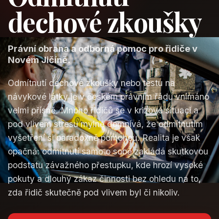
dechové zkoušky
Právní obrana a odborná pomoc pro řidiče v
Novém Jičíně.
Odmítnutí dechové zkoušky nebo testu na
návykové látky je v českém právním řádu vnímáno
velmi přísně. Mnoho řidičů se v krizové situaci a
pod vlivem stresu mylně domnívá, že odmítnutím
vyšetření si paradoxně pomohou. Realita je však
opačná: odmítnutí samo o sobě zakládá skutkovou
podstatu závažného přestupku, kde hrozí vysoké
pokuty a dlouhý zákaz činnosti bez ohledu na to,
zda řidič skutečně pod vlivem byl či nikoliv.