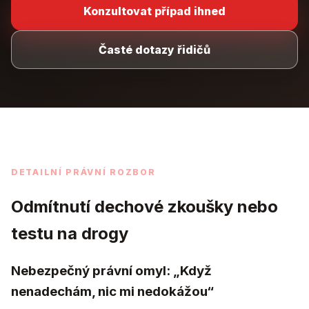
Konzultovat případ ihned
Časté dotazy řidičů
DETAILNÍ PRÁVNÍ ROZBOR
Odmítnutí dechové zkoušky nebo
testu na drogy
Nebezpečný právní omyl: „Když
nenadechám, nic mi nedokážou“