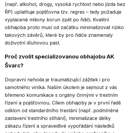
(např. alkohol, drogy, vysoká rychlost nebo jízda bez
ŘP) uplatňuje pojišťovna tzv. regres – tedy požaduje
vyplacené miliony korun zpět po řidiči. Kvalitní
obhajoba proto musí od začátku minimalizovat riziko
takových závěrů, které by pro řidiče znamenaly
doživotní dluhovou past.
Proč zvolit specializovanou obhajobu AK
Švarc?
Dopravní nehoda je traumatizující zážitek i pro
samotného viníka. Naším úkolem je sejmout z vás
břemeno komunikace s orgány činnými v trestním
řízení a pojišťovnou. Cílem obhajoby je v první řadě
odklon od standardního trestání (např. podmíněné
zastavení trestního stíhání), minimalizace délky
zákazu řízení a spravedlivé vypořádání následků