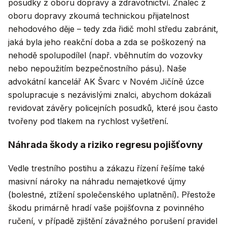
posudky z oboru dopravy a zdravotnictví. Znalec z
oboru dopravy zkoumá technickou přijatelnost
nehodového děje – tedy zda řidič mohl středu zabránit,
jaká byla jeho reakční doba a zda se poškozený na
nehodě spolupodílel (např. vběhnutím do vozovky
nebo nepoužitím bezpečnostního pásu). Naše
advokátní kancelář AK Švarc v Novém Jičíně úzce
spolupracuje s nezávislými znalci, abychom dokázali
revidovat závěry policejních posudků, které jsou často
tvořeny pod tlakem na rychlost vyšetření.
Náhrada škody a riziko regresu pojišťovny
Vedle trestního postihu a zákazu řízení řešíme také
masivní nároky na náhradu nemajetkové újmy
(bolestné, ztížení společenského uplatnění). Přestože
škodu primárně hradí vaše pojišťovna z povinného
ručení, v případě zjištění závažného porušení pravidel