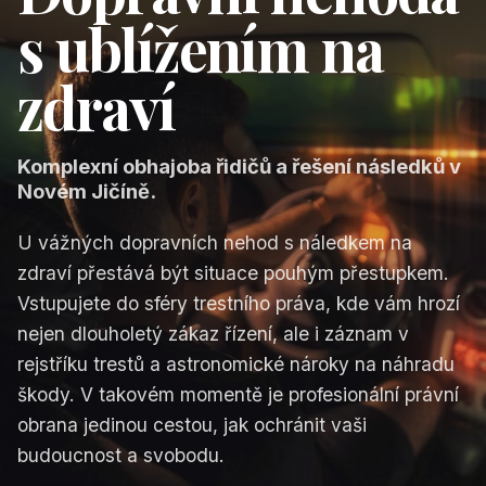
s ublížením na
zdraví
Komplexní obhajoba řidičů a řešení následků v
Novém Jičíně.
U vážných dopravních nehod s náledkem na
zdraví přestává být situace pouhým přestupkem.
Vstupujete do sféry trestního práva, kde vám hrozí
nejen dlouholetý zákaz řízení, ale i záznam v
rejstříku trestů a astronomické nároky na náhradu
škody. V takovém momentě je profesionální právní
obrana jedinou cestou, jak ochránit vaši
budoucnost a svobodu.