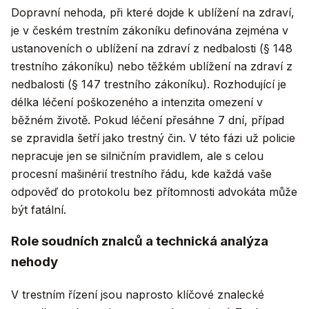
Dopravní nehoda, při které dojde k ublížení na zdraví,
je v českém trestním zákoníku definována zejména v
ustanoveních o ublížení na zdraví z nedbalosti (§ 148
trestního zákoníku) nebo těžkém ublížení na zdraví z
nedbalosti (§ 147 trestního zákoníku). Rozhodující je
délka léčení poškozeného a intenzita omezení v
běžném životě. Pokud léčení přesáhne 7 dní, případ
se zpravidla šetří jako trestný čin. V této fázi už policie
nepracuje jen se silničním pravidlem, ale s celou
procesní mašinérií trestního řádu, kde každá vaše
odpověď do protokolu bez přítomnosti advokáta může
být fatální.
Role soudních znalců a technická analýza
nehody
V trestním řízení jsou naprosto klíčové znalecké