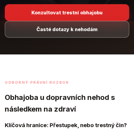
Konzultovat trestní obhajobu
Časté dotazy k nehodám
ODBORNÝ PRÁVNÍ ROZBOR
Obhajoba u dopravních nehod s
následkem na zdraví
Klíčová hranice: Přestupek, nebo trestný čin?