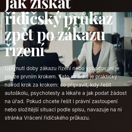
Jak získat
řidičský průkaz
zpět po zákazu
řízení
Uplynutí doby zákazu řízení nebo vybodování je
pouze prvním krokem. Tato stránka je praktický
návod krok za krokem: co připravit, kdy řešit
autoškolu, psychotesty a lékaře a jak podat žádost
na úřad. Pokud chcete řešit i právní zastoupení
nebo složitější situaci podle spisu, navazuje na ni
stránka
Vrácení řidičského průkazu
.