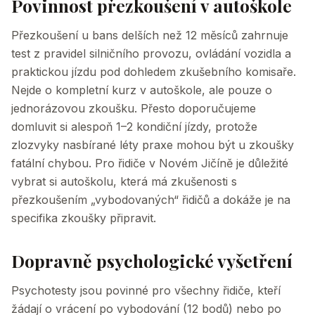
Povinnost přezkoušení v autoškole
Přezkoušení u bans delších než 12 měsíců zahrnuje
test z pravidel silničního provozu, ovládání vozidla a
praktickou jízdu pod dohledem zkušebního komisaře.
Nejde o kompletní kurz v autoškole, ale pouze o
jednorázovou zkoušku. Přesto doporučujeme
domluvit si alespoň 1–2 kondiční jízdy, protože
zlozvyky nasbírané léty praxe mohou být u zkoušky
fatální chybou. Pro řidiče v Novém Jičíně je důležité
vybrat si autoškolu, která má zkušenosti s
přezkoušením „vybodovaných“ řidičů a dokáže je na
specifika zkoušky připravit.
Dopravně psychologické vyšetření
Psychotesty jsou povinné pro všechny řidiče, kteří
žádají o vrácení po vybodování (12 bodů) nebo po