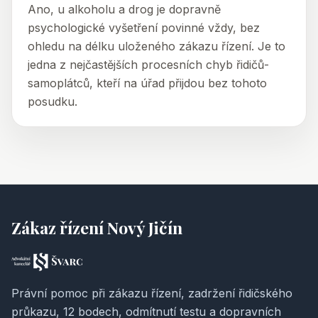
Ano, u alkoholu a drog je dopravně
psychologické vyšetření povinné vždy, bez
ohledu na délku uloženého zákazu řízení. Je to
jedna z nejčastějších procesních chyb řidičů-
samoplátců, kteří na úřad přijdou bez tohoto
posudku.
Zákaz řízení Nový Jičín
Právní pomoc při zákazu řízení, zadržení řidičského
průkazu, 12 bodech, odmítnutí testu a dopravních