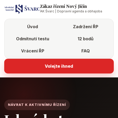
Zákaz řízení Nový Jičín
AK Švarc | Dopravní agenda a obhajoba
Úvod
Zadržení ŘP
Odmítnutí testu
12 bodů
Vrácení ŘP
FAQ
Volejte ihned
NÁVRAT K AKTIVNÍMU ŘÍZENÍ